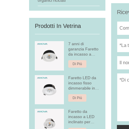
organici riciclati
Rice
Prodotti In Vetrina
7 anni di
garanzia Faretto
da incasso a
LED dimmerabile
Di Più
Faretto LED da
incasso fisso
dimmerabile in
alluminio da 7W
Di Più
Faretto da
incasso a LED
inclinato per
copertura