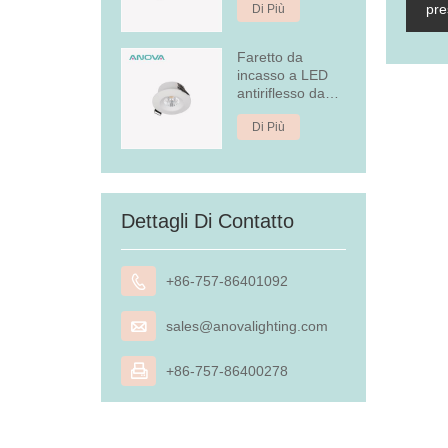
pre
Di Più
posteriore
Faretto da
incasso a LED
antiriflesso da
4,5 W
Di Più
Dettagli Di Contatto

+86-757-86401092

sales@anovalighting.com

+86-757-86400278