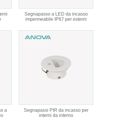
erni
Segnapasso a LED da incasso
e
impermeabile IP67 per esterni
so a
Segnapassi PIR da incasso per
io
interni da interno