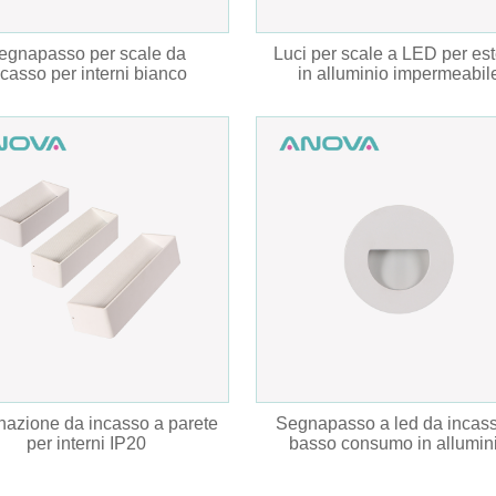
egnapasso per scale da
Luci per scale a LED per est
ncasso per interni bianco
in alluminio impermeabil
inazione da incasso a parete
Segnapasso a led da incas
per interni IP20
basso consumo in allumin