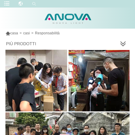

casa
>
casi
>
Responsabilità
PIÙ PRODOTTI