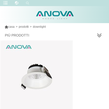

casa
>
prodotti
>
downlight
PIÙ PRODOTTI