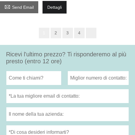

Send Email
Dettagli
1
2
3
4
Ricevi l'ultimo prezzo? Ti risponderemo al più
presto (entro 12 ore)