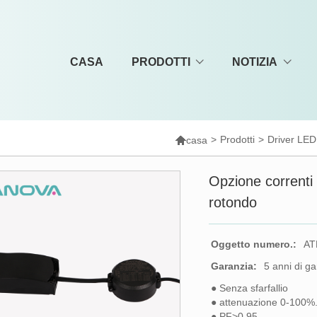
CASA
PRODOTTI
NOTIZIA

>
Prodotti
>
Driver LED
casa
Opzione correnti
rotondo
Oggetto numero.:
AT
Garanzia:
5 anni di g
● Senza sfarfallio
● attenuazione 0-100%
● PF>0,95