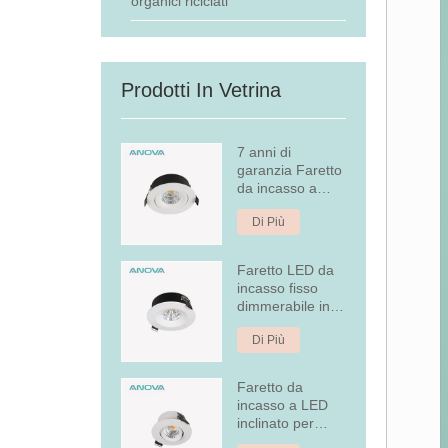
organici riciclati
Prodotti In Vetrina
7 anni di
garanzia Faretto
da incasso a
LED dimmerabile
Di Più
Faretto LED da
incasso fisso
dimmerabile in
alluminio da 7W
Di Più
Faretto da
incasso a LED
inclinato per
copertura