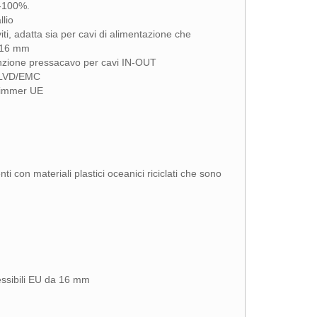
0-100%.
llio
iti, adatta sia per cavi di alimentazione che
a 16 mm
unzione pressacavo per cavi IN-OUT
-LVD/EMC
 dimmer UE
 con materiali plastici oceanici riciclati che sono
lessibili EU da 16 mm