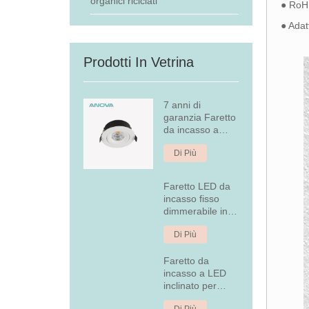
organici riciclati
● RoH
● Adat
Prodotti In Vetrina
7 anni di
garanzia Faretto
da incasso a
LED dimmerabile
Di Più
Faretto LED da
incasso fisso
dimmerabile in
alluminio da 7W
Di Più
Faretto da
incasso a LED
inclinato per
copertura
Di Più