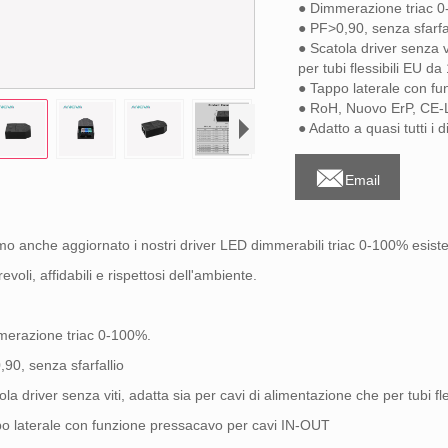
● Dimmerazione triac 
● PF>0,90, senza sfarfa
● Scatola driver senza v
per tubi flessibili EU d
● Tappo laterale con f
● RoH, Nuovo ErP, CE
● Adatto a quasi tutti i

Email
o anche aggiornato i nostri driver LED dimmerabili triac 0-100% esistenti
evoli, affidabili e rispettosi dell'ambiente.
merazione triac 0-100%.
90, senza sfarfallio
ola driver senza viti, adatta sia per cavi di alimentazione che per tubi f
o laterale con funzione pressacavo per cavi IN-OUT