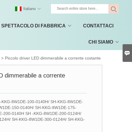
Italiano
SPETTACOLO DI FABBRICA
CONTATTACI
CHI SIAMO

>
Piccolo driver LED dimmerabile a corrente costante
ED dimmerabile a corrente
-KKG-8W1DE-100-0140H/ SH-KKG-8W1DE-
W1DE-150-0140H/ SH-KKG-8W1DE-175-
E-200-0140H SH -KKG-8W1DE-200-0124H/
124H/ SH-KKG-8W1DE-300-0124H/ SH-KKG-