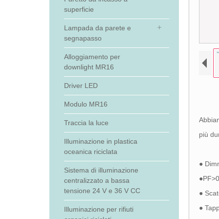
superficie
Lampada da parete e
segnapasso
Alloggiamento per
downlight MR16
Driver LED
Modulo MR16
Abbiam
Traccia la luce
più dur
Illuminazione in plastica
oceanica riciclata
● Dim
Sistema di illuminazione
●PF>0,
centralizzato a bassa
tensione 24 V e 36 V CC
● Scat
● Tapp
Illuminazione per rifiuti