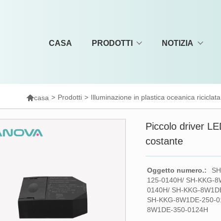
CASA
PRODOTTI
NOTIZIA

>
Prodotti
>
Illuminazione in plastica oceanica riciclata
casa
Piccolo driver L
costante
Oggetto numero.:
SH
125-0140H/ SH-KKG-8
0140H/ SH-KKG-8W1D
SH-KKG-8W1DE-250-0
8W1DE-350-0124H