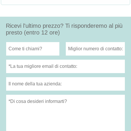
Ricevi l'ultimo prezzo? Ti risponderemo al più
presto (entro 12 ore)